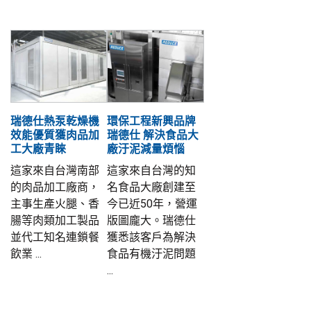
瑞德仕熱泵乾燥機
環保工程新興品牌
效能優質獲肉品加
瑞德仕 解決食品大
工大廠青睞
廠汙泥減量煩惱
這家來自台灣南部
這家來自台灣的知
的肉品加工廠商，
名食品大廠創建至
主事生產火腿、香
今已近50年，營運
腸等肉類加工製品
版圖龐大。瑞德仕
並代工知名連鎖餐
獲悉該客戶為解決
飲業 ...
食品有機汙泥問題
...