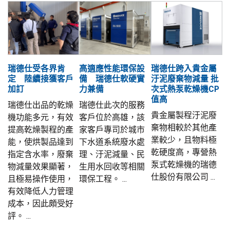
瑞德仕受各界肯
高適應性能環保設
瑞德仕跨入貴金屬
定 陸續接獲客戶
備 瑞德仕軟硬實
汙泥廢棄物減量 批
加訂
力兼備
次式熱泵乾燥機CP
值高
瑞德仕出品的乾燥
瑞德仕此次的服務
貴金屬製程汙泥廢
機功能多元，有效
客戶位於高雄，該
棄物相較於其他產
提高乾燥製程的產
家客戶專司於城市
業較少，且物料極
能，使烘製品達到
下水道系統廢水處
乾硬度高，專營熱
指定含水率，廢棄
理、汙泥減量、民
泵式乾燥機的瑞德
物減量效果顯著，
生用水回收等相關
仕股份有限公司 ...
且極易操作使用，
環保工程。 ...
有效降低人力管理
成本，因此頗受好
評。 ...