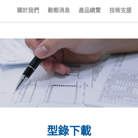
關於我們
動態消息
產品總覽
技術支援
成功案例
發展沿革
精密過濾機
經銷代理
經營理念
鈑金設計
型錄下載